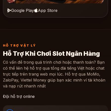
Google Play
App Store
HỖ TRỢ VẬT LÝ
Hỗ Trợ Khi Chơi Slot Ngân Hàng
Có vấn đề trong quá trình chơi hoặc thanh toán? Bạn
có thể liên hệ hỗ trợ qua tổng đài tiếng Việt hoặc chat
trực tiếp trên trang web mọi lúc. Hỗ trợ qua MoMo,
ZaloPay, Viettel Money giúp bạn xác minh ví tài khoản
và nạp rút nhanh nhất
Đội hỗ trợ online