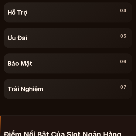
04
Hỗ Trợ
05
Ưu Đãi
06
Bảo Mật
07
Trải Nghiệm
Điểm Nổi Bật Của Slot Ngân Hàng