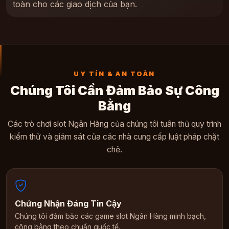
toàn cho các giao dịch của bạn.
UY TÍN & AN TOÀN
Chúng Tôi Cần Đảm Bảo Sự Công
Bằng
Các trò chơi slot Ngân Hàng của chúng tôi tuân thủ quy trình
kiểm thử và giám sát của các nhà cung cấp luật pháp chặt
chẽ.
Chứng Nhận Đáng Tin Cậy
Chúng tôi đảm bảo các game slot Ngân Hàng minh bạch,
công bằng theo chuẩn quốc tế.