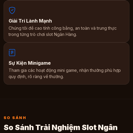
Giải Trí Lành Mạnh
Chúng tôi đề cao tính công bằng, an toàn và trung thực
trong từng trò chơi slot Ngân Hàng.
Sự Kiện Minigame
Tham gia các hoạt động mini game, nhận thưởng phù hợp
quy định, rõ ràng về thưởng.
SO SÁNH
So Sánh Trải Nghiệm Slot Ngân