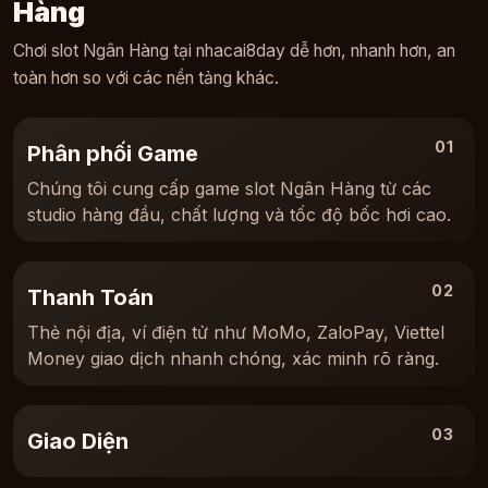
Hàng
Chơi slot Ngân Hàng tại nhacai8day dễ hơn, nhanh hơn, an
toàn hơn so với các nền tảng khác.
01
Phân phối Game
Chúng tôi cung cấp game slot Ngân Hàng từ các
studio hàng đầu, chất lượng và tốc độ bốc hơi cao.
02
Thanh Toán
Thẻ nội địa, ví điện tử như MoMo, ZaloPay, Viettel
Money giao dịch nhanh chóng, xác minh rõ ràng.
03
Giao Diện