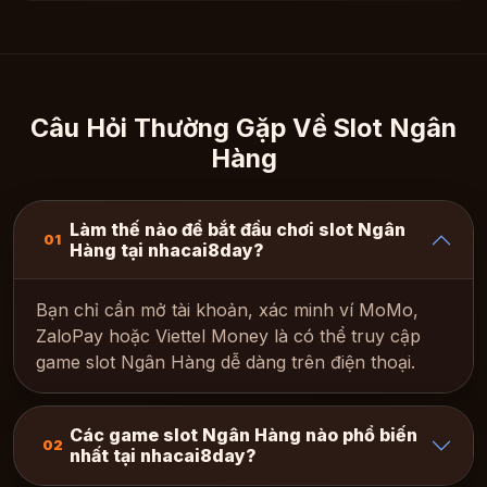
Câu Hỏi Thường Gặp Về Slot Ngân
Hàng
Làm thế nào để bắt đầu chơi slot Ngân
01
Hàng tại nhacai8day?
Bạn chỉ cần mở tài khoản, xác minh ví MoMo,
ZaloPay hoặc Viettel Money là có thể truy cập
game slot Ngân Hàng dễ dàng trên điện thoại.
Các game slot Ngân Hàng nào phổ biến
02
nhất tại nhacai8day?