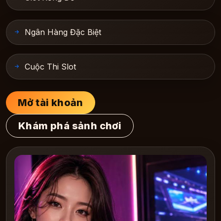
Ngân Hàng Đặc Biệt
Cuộc Thi Slot
Mở tài khoản
Khám phá sảnh chơi