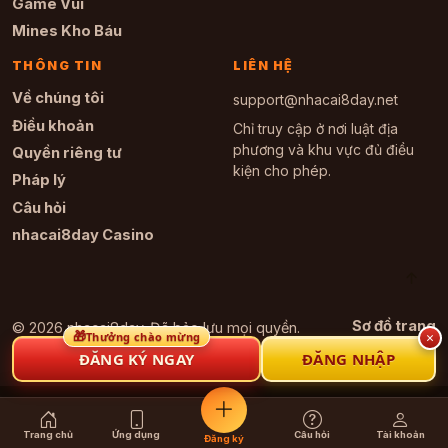
Game Vui
Mines Kho Báu
THÔNG TIN
LIÊN HỆ
Về chúng tôi
support@nhacai8day.net
Điều khoản
Chỉ truy cập ở nơi luật địa
phương và khu vực đủ điều
Quyền riêng tư
kiện cho phép.
Pháp lý
Câu hỏi
nhacai8day Casino
Sơ đồ trang
© 2026 nhacai8day. Đã bảo lưu mọi quyền.
🎁
×
Thưởng chào mừng
ĐĂNG KÝ NGAY
ĐĂNG NHẬP
Trang chủ
Ứng dụng
Câu hỏi
Tài khoản
Đăng ký