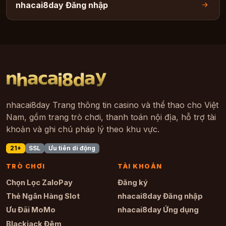
nhacai8day Đăng nhập
nhacai8day Trang thông tin casino và thể thao cho Việt
Nam, gồm trang trò chơi, thanh toán nội địa, hỗ trợ tài
khoản và ghi chú pháp lý theo khu vực.
21+
SSL
Ưu tiên di động
TRÒ CHƠI
TÀI KHOẢN
Chọn Lọc ZaloPay
Đăng ký
Thẻ Ngân Hàng Slot
nhacai8day Đăng nhập
Ưu Đãi MoMo
nhacai8day Ứng dụng
Blackjack Đêm