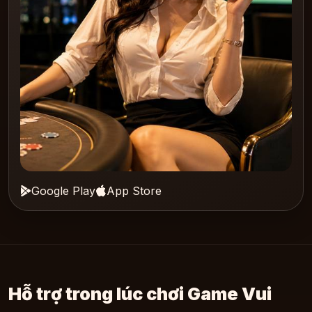
Google Play
App Store
Hỗ trợ trong lúc chơi Game Vui