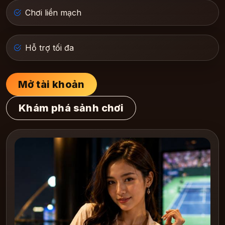
Chơi liền mạch
Hỗ trợ tối đa
Mở tài khoản
Khám phá sảnh chơi