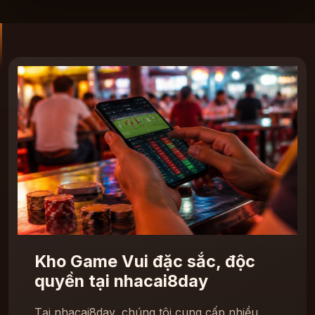
Kho Game Vui đặc sắc, độc
quyền tại nhacai8day
Tại nhacai8day, chúng tôi cung cấp nhiều