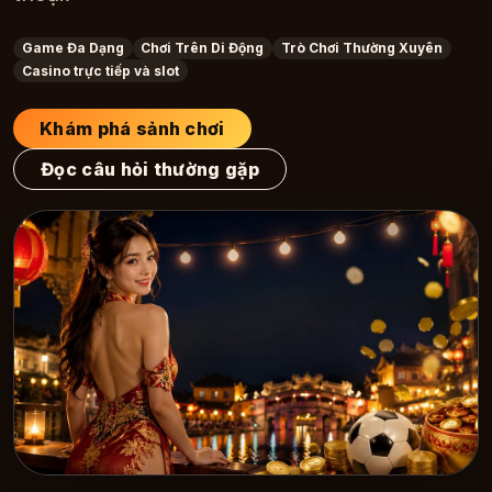
Game Đa Dạng
Chơi Trên Di Động
Trò Chơi Thường Xuyên
Casino trực tiếp và slot
Khám phá sảnh chơi
Đọc câu hỏi thường gặp