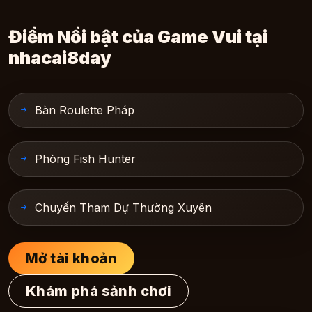
Điểm Nổi bật của Game Vui tại
nhacai8day
Bàn Roulette Pháp
Phòng Fish Hunter
Chuyến Tham Dự Thường Xuyên
Mở tài khoản
Khám phá sảnh chơi