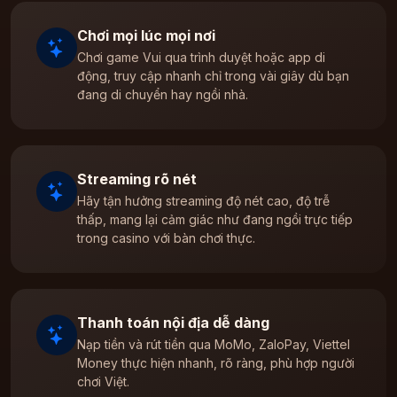
Chơi mọi lúc mọi nơi
Chơi game Vui qua trình duyệt hoặc app di
động, truy cập nhanh chỉ trong vài giây dù bạn
đang di chuyển hay ngồi nhà.
Streaming rõ nét
Hãy tận hưởng streaming độ nét cao, độ trễ
thấp, mang lại cảm giác như đang ngồi trực tiếp
trong casino với bàn chơi thực.
Thanh toán nội địa dễ dàng
Nạp tiền và rút tiền qua MoMo, ZaloPay, Viettel
Money thực hiện nhanh, rõ ràng, phù hợp người
chơi Việt.